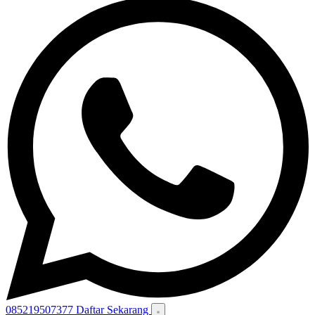
085219507377
Daftar Sekarang