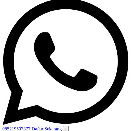
085219507377
Daftar Sekarang