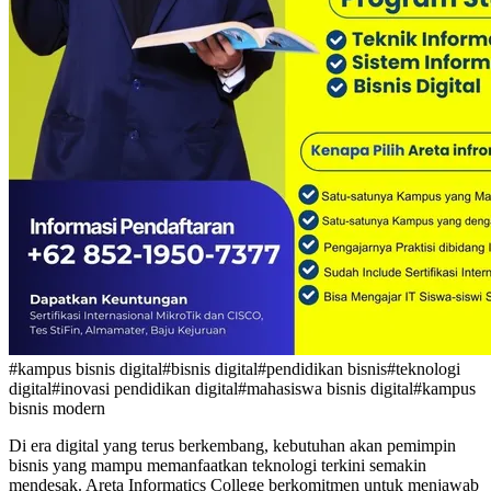
#kampus bisnis digital
#bisnis digital
#pendidikan bisnis
#teknologi
digital
#inovasi pendidikan digital
#mahasiswa bisnis digital
#kampus
bisnis modern
Di era digital yang terus berkembang, kebutuhan akan pemimpin
bisnis yang mampu memanfaatkan teknologi terkini semakin
mendesak. Areta Informatics College berkomitmen untuk menjawab